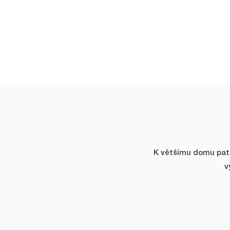
K většímu domu patří 
v