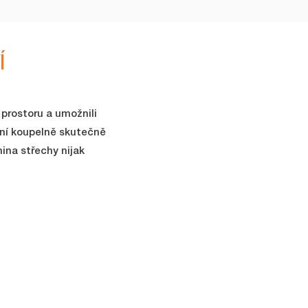
Í
prostoru a umožnili
ovní koupelně skutečně
ina střechy nijak