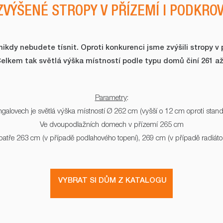
ZVÝŠENÉ STROPY V PŘÍZEMÍ I PODKROV
kdy nebudete tísnit. Oproti konkurenci jsme zvýšili stropy v p
Celkem tak světlá výška místností podle typu domů činí 261 až
Parametry
:
galovech je světlá výška místností Ø 262 cm (vyšší o 12 cm oproti stan
Ve dvoupodlažních domech v přízemí 265 cm
patře 263 cm (v případě podlahového topení), 269 cm (v případě radiáto
VYBRAT SI DŮM Z KATALOGU