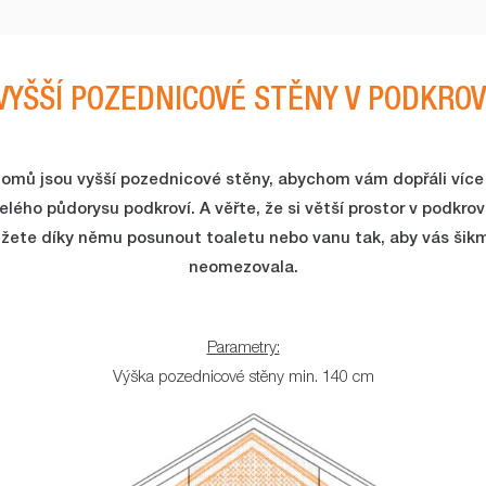
VYŠŠÍ POZEDNICOVÉ STĚNY V PODKROV
domů jsou vyšší pozednicové stěny, abychom vám dopřáli více 
 celého půdorysu podkroví. A věřte, že si větší prostor v podkr
ete díky němu posunout toaletu nebo vanu tak, aby vás šikm
neomezovala.
Parametry:
Výška pozednicové stěny min. 140 cm