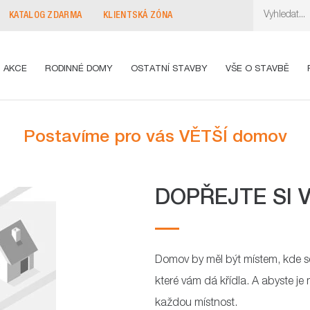
KATALOG ZDARMA
KLIENTSKÁ ZÓNA
AKCE
RODINNÉ DOMY
OSTATNÍ STAVBY
VŠE O STAVBĚ
Postavíme pro vás VĚTŠÍ domov
DOPŘEJTE SI 
Domov by měl být místem, kde 
které vám dá křídla. A abyste je 
každou místnost.