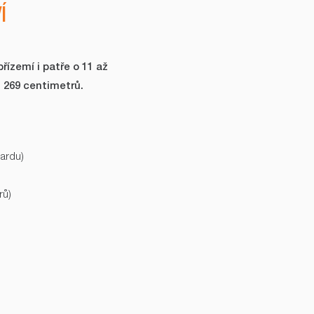
Í
řízemí i patře o 11 až
 269 centimetrů.
dardu)
rů)