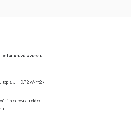
i interiérové dveře o
upu tepla U = 0,72 W/m2K
ní, s barevnou stálostí,
in.