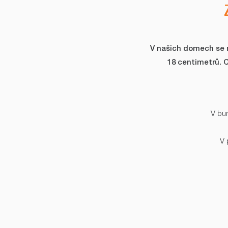
V našich domech se ni
18 centimetrů. 
V bun
V 