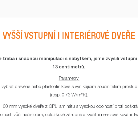
VYŠŠÍ VSTUPNÍ I INTERIÉROVÉ DVEŘE
e třeba i snadnou manipulaci s nábytkem, jsme zvýšili vstupní 
13 centimetrů.
Parametry:
 vybrat dřevěné nebo plastohliníkové s vynikajícím součinitelem prost
(resp. 0,73 W/m²K).
 100 mm vysoké dveře z CPL laminátu s vysokou odolností proti poškrábá
olností vůči nečistotám, obložkové zárubně a kvalitní nerezové kování Tw