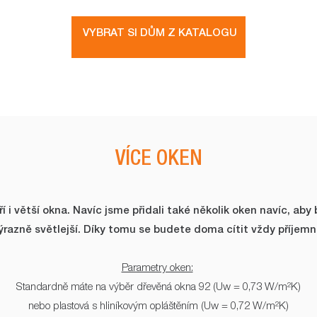
VYBRAT SI DŮM Z KATALOGU
VÍCE OKEN
i větší okna. Navíc jsme přidali také několik oken navíc, aby 
ýrazně světlejší. Díky tomu se budete doma cítit vždy příjemn
Parametry oken:
Standardně máte na výběr dřevěná okna 92 (Uw = 0,73 W/m²K)
nebo plastová s hliníkovým opláštěním (Uw = 0,72 W/m²K)