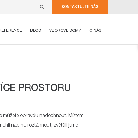
KONTAKTUJTE NÁS
REFERENCE
BLOG
VZOROVÉ DOMY
O NÁS
VÍCE PROSTORU
se můžete opravdu nadechnout. Místem,
mohli naplno roztáhnout, zvětšili jsme