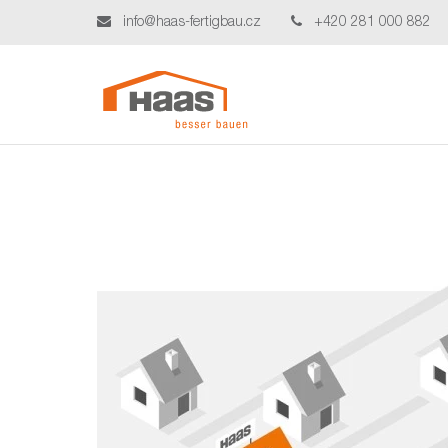
info@haas-fertigbau.cz
+420 281 000 882