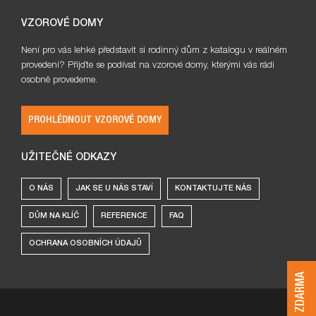
VZOROVÉ DOMY
Není pro vás lehké představit si rodinný dům z katalogu v reálném
provedení? Přijďte se podívat na vzorové domy, kterými vás rádi
osobně provedeme.
PROHLÉDNOUT VZOROVÉ DOMY
UŽITEČNÉ ODKAZY
O NÁS
JAK SE U NÁS STAVÍ
KONTAKTUJTE NÁS
DŮM NA KLÍČ
REFERENCE
FAQ
OCHRANA OSOBNÍCH ÚDAJŮ
KATALOG ZDARMA