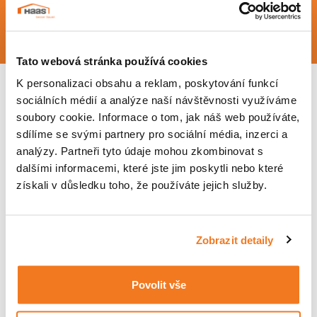
PROHLÉDNOUT KATALOG
KONTAKTUJTE NÁS
Tato webová stránka používá cookies
K personalizaci obsahu a reklam, poskytování funkcí
sociálních médií a analýze naší návštěvnosti využíváme
VELKÁ FRANCOUZSKÁ OKNA
soubory cookie. Informace o tom, jak náš web používáte,
sdílíme se svými partnery pro sociální média, inzerci a
analýzy. Partneři tyto údaje mohou zkombinovat s
dalšími informacemi, které jste jim poskytli nebo které
Abyste si doma užili více denního světla, použili jsme ve
získali v důsledku toho, že používáte jejich služby.
většině našich domů také velkorysá francouzská okna.
Zobrazit detaily
Parametry oken:
Standardně máte na výběr dřevěná okna 92 (Uw = 0,73 W/m²K)
nebo plastová s hliníkovým opláštěním (Uw = 0,72 W/m²K)
Povolit vše