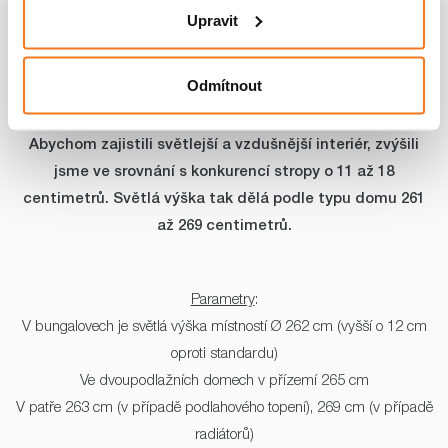
Upravit
ZVÝŠENÉ STROPY V PŘÍZEMÍ I
PODKROVÍ
Odmítnout
Abychom zajistili světlejší a vzdušnější interiér, zvýšili
jsme ve srovnání s konkurencí stropy o 11 až 18
centimetrů. Světlá výška tak dělá podle typu domu 261
až 269 centimetrů.
Parametry
:
V bungalovech je světlá výška místností Ø 262 cm (vyšší o 12 cm
oproti standardu)
Ve dvoupodlažních domech v přízemí 265 cm
V patře 263 cm (v případě podlahového topení), 269 cm (v případě
radiátorů)