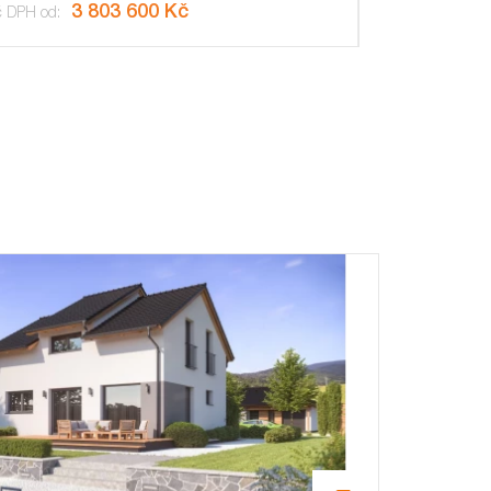
3 803 600 Kč
č DPH od: