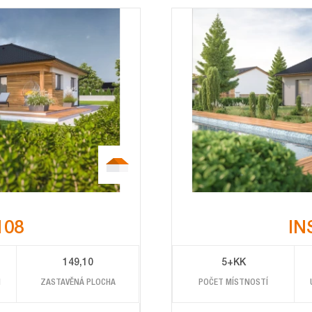
108
IN
149,10
5+KK
POČET MÍSTNOSTÍ
M
ZASTAVĚNÁ PLOCHA